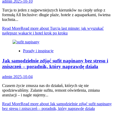
admin
2025-10-10
Turcja to jeden z najpewniejszych kierunków na ciepły urlop z
formułą All Inclusive: długie plaże, hotele z aquaparkami, świetna
kuchnia...
Read More
Read more about Turcja last minute: jak wyszukać
najlepsze wakacje i hotel krok po kroku
Porady i inspiracje
Jak samodzielnie zdjąć sufit napinany bez stresu i
zniszczeń – poradnik, który naprawdę działa
admin
2025-10-04
Czasem życie zmusza nas do działań, których się nie
spodziewaliśmy. Zalanie sufitu, remont oświetlenia, zmiana
aranżacji – i nagle stajemy...
Read More
Read more about Jak samodzielnie zdjąć sufit napinany
bez stresu i zniszczeń – poradnik, który naprawdę działa