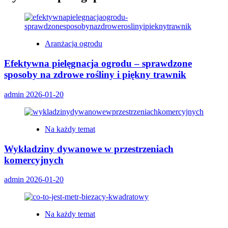
Aranżacja ogrodu
Efektywna pielęgnacja ogrodu – sprawdzone
sposoby na zdrowe rośliny i piękny trawnik
admin
2026-01-20
Na każdy temat
Wykładziny dywanowe w przestrzeniach
komercyjnych
admin
2026-01-20
Na każdy temat