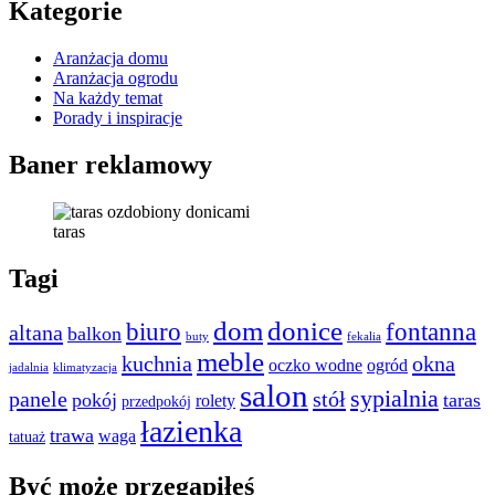
Kategorie
Aranżacja domu
Aranżacja ogrodu
Na każdy temat
Porady i inspiracje
Baner reklamowy
taras
Tagi
dom
donice
biuro
fontanna
altana
balkon
buty
fekalia
meble
kuchnia
okna
oczko wodne
ogród
jadalnia
klimatyzacja
salon
sypialnia
panele
stół
pokój
taras
rolety
przedpokój
łazienka
trawa
waga
tatuaż
Być może przegapiłeś