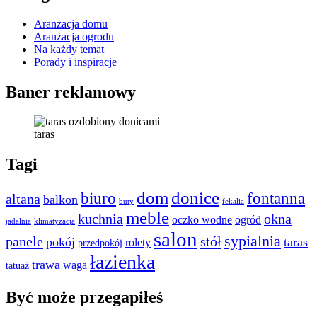
Aranżacja domu
Aranżacja ogrodu
Na każdy temat
Porady i inspiracje
Baner reklamowy
taras
Tagi
dom
donice
biuro
fontanna
altana
balkon
buty
fekalia
meble
kuchnia
okna
oczko wodne
ogród
jadalnia
klimatyzacja
salon
sypialnia
panele
stół
pokój
taras
rolety
przedpokój
łazienka
trawa
waga
tatuaż
Być może przegapiłeś