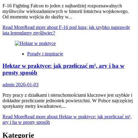
F-16 Fighting Falcon to jeden z najbardziej rozpoznawalnych
myśliwców wielozadaniowych w historii lotnictwa wojskowego.
Od momentu wejścia do służby w...
Read More
Read more about F-16 pod lupą: jak szybko naprawdę
lata legendarny myśliwiec?
Porady i inspiracje
Hektar w praktyce: jak przeliczać m², ary i ha w
prosty sposób
admin
2026-01-03
Przy pracy z działkami i nieruchomościami kluczowe jest szybkie i
dokładne przeliczanie jednostek powierzchni. W Polsce najczęściej
spotykamy metry kwadratowe,...
Read More
Read more about Hektar w praktyce: jak przeliczać m²,
ary i ha w prosty sposób
Kategorie