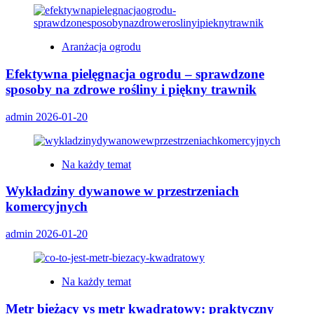
Aranżacja ogrodu
Efektywna pielęgnacja ogrodu – sprawdzone
sposoby na zdrowe rośliny i piękny trawnik
admin
2026-01-20
Na każdy temat
Wykładziny dywanowe w przestrzeniach
komercyjnych
admin
2026-01-20
Na każdy temat
Metr bieżący vs metr kwadratowy: praktyczny