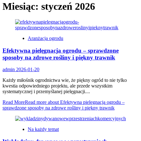
Miesiąc:
styczeń 2026
Aranżacja ogrodu
Efektywna pielęgnacja ogrodu – sprawdzone
sposoby na zdrowe rośliny i piękny trawnik
admin
2026-01-20
Każdy miłośnik ogrodnictwa wie, że piękny ogród to nie tylko
kwestia odpowiedniego projektu, ale przede wszystkim
systematycznej i przemyślanej pielęgnacji....
Read More
Read more about Efektywna pielęgnacja ogrodu –
sprawdzone sposoby na zdrowe rośliny i piękny trawnik
Na każdy temat