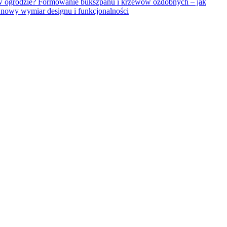
Formowanie bukszpanu i krzewów ozdobnych – jak
owy wymiar designu i funkcjonalności