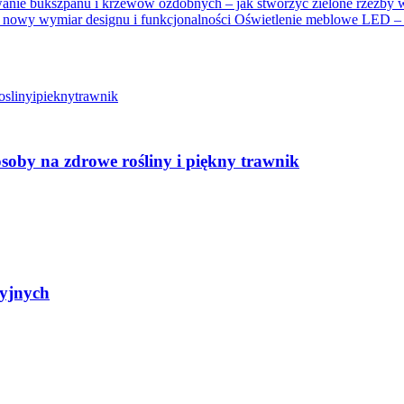
Oświetlenie meblowe LED – n
soby na zdrowe rośliny i piękny trawnik
yjnych