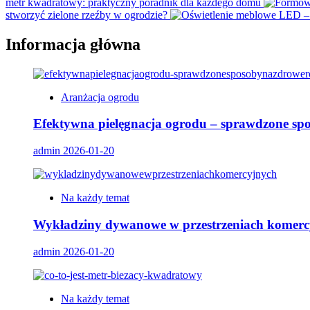
metr kwadratowy: praktyczny poradnik dla każdego domu
stworzyć zielone rzeźby w ogrodzie?
Informacja główna
Aranżacja ogrodu
Efektywna pielęgnacja ogrodu – sprawdzone spo
admin
2026-01-20
Na każdy temat
Wykładziny dywanowe w przestrzeniach komerc
admin
2026-01-20
Na każdy temat