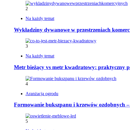
2
Na każdy temat
Wykładziny dywanowe w przestrzeniach komerc
3
Na każdy temat
Metr bieżący vs metr kwadratowy: praktyczny 
4
Aranżacja ogrodu
Formowanie bukszpanu i krzewów ozdobnych – ja
5