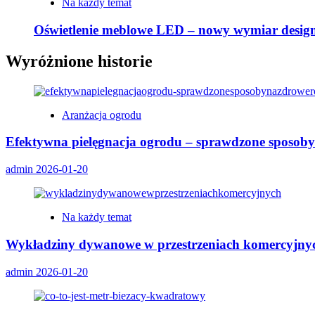
Na każdy temat
Oświetlenie meblowe LED – nowy wymiar designu
Wyróżnione historie
Aranżacja ogrodu
Efektywna pielęgnacja ogrodu – sprawdzone sposoby 
admin
2026-01-20
Na każdy temat
Wykładziny dywanowe w przestrzeniach komercyjny
admin
2026-01-20