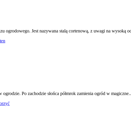
azu ogrodowego. Jest nazywana stalą cortenową, z uwagi na wysoką od
ten
w ogrodzie. Po zachodzie słońca półmrok zamienia ogród w magiczne..
orzyć