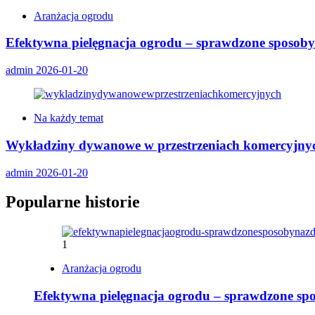
Aranżacja ogrodu
Efektywna pielęgnacja ogrodu – sprawdzone sposoby 
admin
2026-01-20
Na każdy temat
Wykładziny dywanowe w przestrzeniach komercyjny
admin
2026-01-20
Popularne historie
1
Aranżacja ogrodu
Efektywna pielęgnacja ogrodu – sprawdzone spo