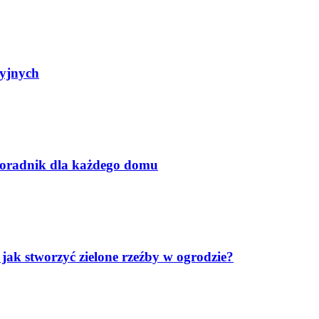
yjnych
poradnik dla każdego domu
k stworzyć zielone rzeźby w ogrodzie?