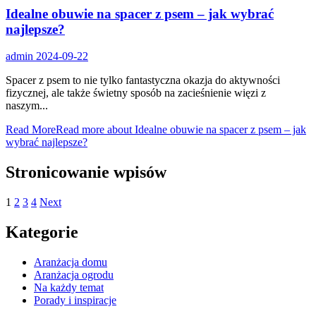
Idealne obuwie na spacer z psem – jak wybrać
najlepsze?
admin
2024-09-22
Spacer z psem to nie tylko fantastyczna okazja do aktywności
fizycznej, ale także świetny sposób na zacieśnienie więzi z
naszym...
Read More
Read more about Idealne obuwie na spacer z psem – jak
wybrać najlepsze?
Stronicowanie wpisów
1
2
3
4
Next
Kategorie
Aranżacja domu
Aranżacja ogrodu
Na każdy temat
Porady i inspiracje