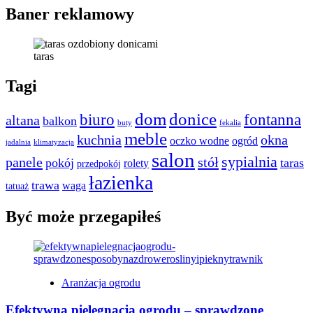
Baner reklamowy
taras
Tagi
dom
donice
biuro
fontanna
altana
balkon
buty
fekalia
meble
kuchnia
okna
oczko wodne
ogród
jadalnia
klimatyzacja
salon
sypialnia
panele
stół
pokój
taras
rolety
przedpokój
łazienka
trawa
waga
tatuaż
Być może przegapiłeś
Aranżacja ogrodu
Efektywna pielęgnacja ogrodu – sprawdzone