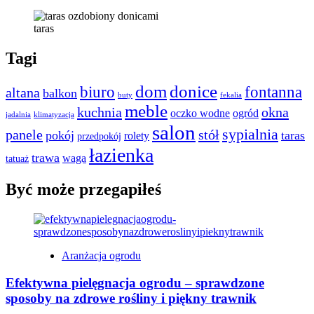
taras
Tagi
dom
donice
biuro
fontanna
altana
balkon
buty
fekalia
meble
kuchnia
okna
oczko wodne
ogród
jadalnia
klimatyzacja
salon
sypialnia
panele
stół
pokój
taras
rolety
przedpokój
łazienka
trawa
waga
tatuaż
Być może przegapiłeś
Aranżacja ogrodu
Efektywna pielęgnacja ogrodu – sprawdzone
sposoby na zdrowe rośliny i piękny trawnik