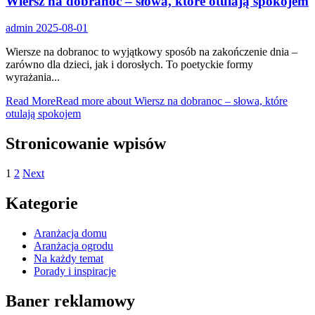
Wiersz na dobranoc – słowa, które otulają spokojem
admin
2025-08-01
Wiersze na dobranoc to wyjątkowy sposób na zakończenie dnia –
zarówno dla dzieci, jak i dorosłych. To poetyckie formy
wyrażania...
Read More
Read more about Wiersz na dobranoc – słowa, które
otulają spokojem
Stronicowanie wpisów
1
2
Next
Kategorie
Aranżacja domu
Aranżacja ogrodu
Na każdy temat
Porady i inspiracje
Baner reklamowy