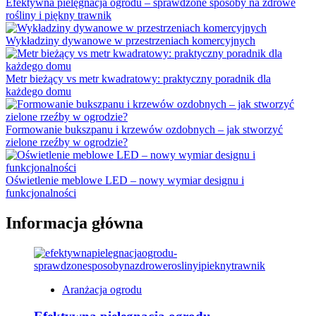
Efektywna pielęgnacja ogrodu – sprawdzone sposoby na zdrowe
rośliny i piękny trawnik
Wykładziny dywanowe w przestrzeniach komercyjnych
Metr bieżący vs metr kwadratowy: praktyczny poradnik dla
każdego domu
Formowanie bukszpanu i krzewów ozdobnych – jak stworzyć
zielone rzeźby w ogrodzie?
Oświetlenie meblowe LED – nowy wymiar designu i
funkcjonalności
Informacja główna
Aranżacja ogrodu