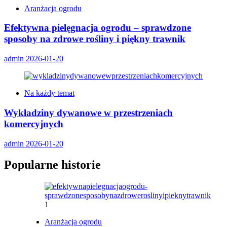
Aranżacja ogrodu
Efektywna pielęgnacja ogrodu – sprawdzone
sposoby na zdrowe rośliny i piękny trawnik
admin
2026-01-20
Na każdy temat
Wykładziny dywanowe w przestrzeniach
komercyjnych
admin
2026-01-20
Popularne historie
1
Aranżacja ogrodu