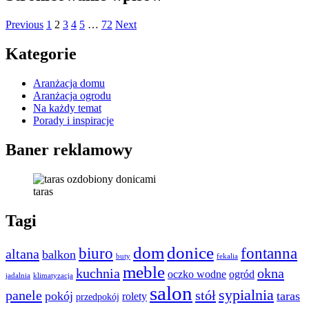
Previous
1
2
3
4
5
…
72
Next
Kategorie
Aranżacja domu
Aranżacja ogrodu
Na każdy temat
Porady i inspiracje
Baner reklamowy
taras
Tagi
dom
donice
biuro
fontanna
altana
balkon
buty
fekalia
meble
kuchnia
okna
oczko wodne
ogród
jadalnia
klimatyzacja
salon
sypialnia
panele
stół
pokój
taras
rolety
przedpokój