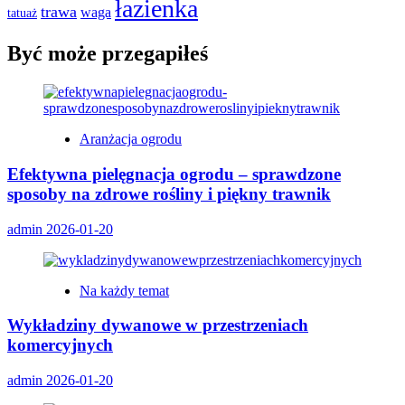
łazienka
trawa
waga
tatuaż
Być może przegapiłeś
Aranżacja ogrodu
Efektywna pielęgnacja ogrodu – sprawdzone
sposoby na zdrowe rośliny i piękny trawnik
admin
2026-01-20
Na każdy temat
Wykładziny dywanowe w przestrzeniach
komercyjnych
admin
2026-01-20