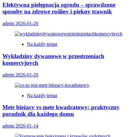
Efektywna pielęgnacja ogrodu – sprawdzone
sposoby na zdrowe rośliny i piękny trawnik
admin
2026-01-20
Na każdy temat
Wykładziny dywanowe w przestrzeniach
komercyjnych
admin
2026-01-20
Na każdy temat
Metr bieżący vs metr kwadratowy: praktyczny
poradnik dla każdego domu
admin
2026-01-14