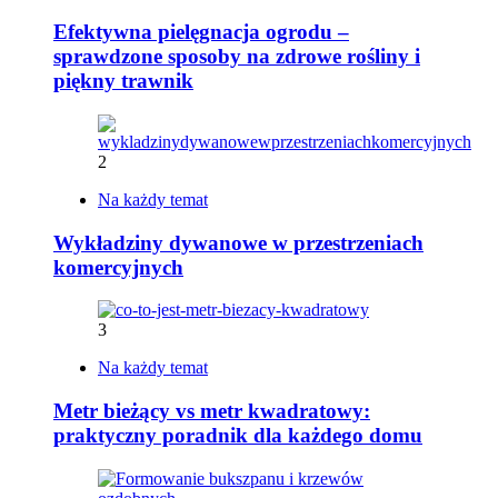
Efektywna pielęgnacja ogrodu –
sprawdzone sposoby na zdrowe rośliny i
piękny trawnik
2
Na każdy temat
Wykładziny dywanowe w przestrzeniach
komercyjnych
3
Na każdy temat
Metr bieżący vs metr kwadratowy:
praktyczny poradnik dla każdego domu