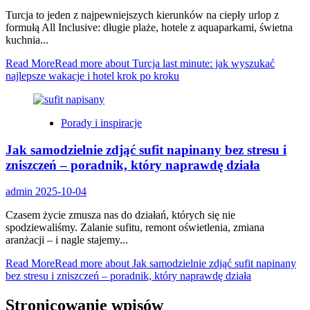
Turcja to jeden z najpewniejszych kierunków na ciepły urlop z
formułą All Inclusive: długie plaże, hotele z aquaparkami, świetna
kuchnia...
Read More
Read more about Turcja last minute: jak wyszukać
najlepsze wakacje i hotel krok po kroku
Porady i inspiracje
Jak samodzielnie zdjąć sufit napinany bez stresu i
zniszczeń – poradnik, który naprawdę działa
admin
2025-10-04
Czasem życie zmusza nas do działań, których się nie
spodziewaliśmy. Zalanie sufitu, remont oświetlenia, zmiana
aranżacji – i nagle stajemy...
Read More
Read more about Jak samodzielnie zdjąć sufit napinany
bez stresu i zniszczeń – poradnik, który naprawdę działa
Stronicowanie wpisów