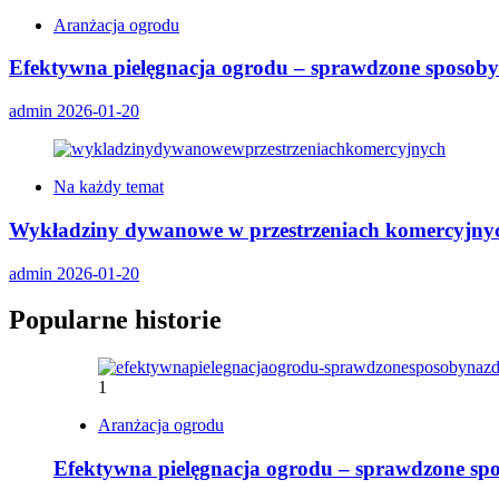
Aranżacja ogrodu
Efektywna pielęgnacja ogrodu – sprawdzone sposoby 
admin
2026-01-20
Na każdy temat
Wykładziny dywanowe w przestrzeniach komercyjny
admin
2026-01-20
Popularne historie
1
Aranżacja ogrodu
Efektywna pielęgnacja ogrodu – sprawdzone spo