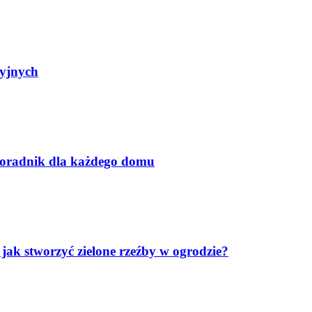
yjnych
poradnik dla każdego domu
k stworzyć zielone rzeźby w ogrodzie?