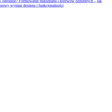
Formowanie bukszpanu i krzewów ozdobnych – jak
owy wymiar designu i funkcjonalności