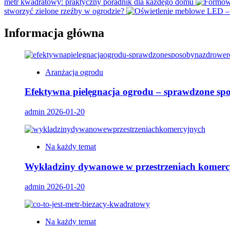
metr kwadratowy: praktyczny poradnik dla każdego domu
stworzyć zielone rzeźby w ogrodzie?
Informacja główna
Aranżacja ogrodu
Efektywna pielęgnacja ogrodu – sprawdzone spo
admin
2026-01-20
Na każdy temat
Wykładziny dywanowe w przestrzeniach komerc
admin
2026-01-20
Na każdy temat