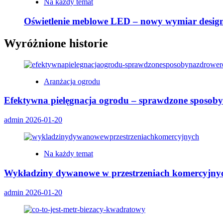
Na każdy temat
Oświetlenie meblowe LED – nowy wymiar designu
Wyróżnione historie
Aranżacja ogrodu
Efektywna pielęgnacja ogrodu – sprawdzone sposoby 
admin
2026-01-20
Na każdy temat
Wykładziny dywanowe w przestrzeniach komercyjny
admin
2026-01-20