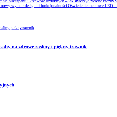
Oświetlenie meblowe LED – n
soby na zdrowe rośliny i piękny trawnik
yjnych