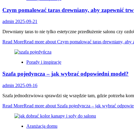
Czym pomalować taras drewniany, aby zapewnić trwał
admin
2025-09-21
Drewniany taras to nie tylko estetyczne przedłużenie salonu czy ozdo
Read More
Read more about Czym pomalować taras drewniany, aby za
Porady i inspiracje
Szafa pojedyncza – jak wybrać odpowiedni model?
admin
2025-09-16
Szafa jednodrzwiowa sprawdzi się wszędzie tam, gdzie potrzeba ko
Read More
Read more about Szafa pojedyncza – jak wybrać odpowie
Aranżacja domu