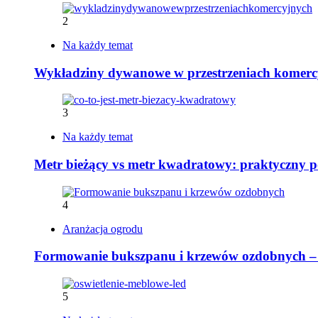
2
Na każdy temat
Wykładziny dywanowe w przestrzeniach komerc
3
Na każdy temat
Metr bieżący vs metr kwadratowy: praktyczny 
4
Aranżacja ogrodu
Formowanie bukszpanu i krzewów ozdobnych – ja
5